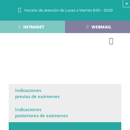
Saltar
×
al
Horario de atención de Lunes a Viernes 8:00 – 20:00
contenido
INTRANET
WEBMAIL
Toggl
Navi
Inicio
Sobre Nosotros
Indicaciones
previas de exámenes
Servicios de Image
Indicaciones
posteriores de exámenes
Servicios en Línea