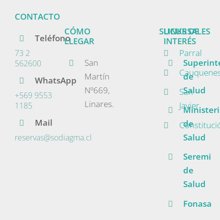
CONTACTO
CÓMO
SUCURSALES
LINKS DE
Teléfono
LLEGAR
INTERÉS
Parral
73 2
San
Superint
562600
Cauquene
Martín
de
WhatsApp
Nº669,
Salud
San
+569 9553
Linares.
Javier
1185
Minister
Mail
de
Constituci
Salud
reservas@sodiagma.cl
Seremi
de
Salud
Fonasa