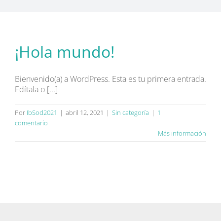
Convenios
Información Pacien
¡Hola mundo!
Sucursales
Bienvenido(a) a WordPress. Esta es tu primera entrada.
Edítala o [...]
Contacto
Por
IbSod2021
|
abril 12, 2021
|
Sin categoría
|
1
comentario
Más información